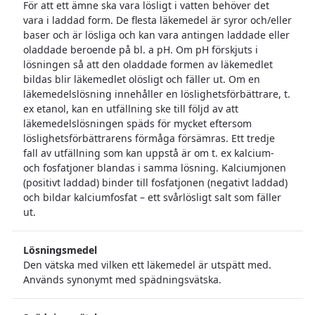
För att ett ämne ska vara lösligt i vatten behöver det
vara i laddad form. De flesta läkemedel är syror och/eller
baser och är lösliga och kan vara antingen laddade eller
oladdade beroende på bl. a pH. Om pH förskjuts i
lösningen så att den oladdade formen av läkemedlet
bildas blir läkemedlet olösligt och fäller ut. Om en
läkemedelslösning innehåller en löslighetsförbättrare, t.
ex etanol, kan en utfällning ske till följd av att
läkemedelslösningen späds för mycket eftersom
löslighetsförbättrarens förmåga försämras. Ett tredje
fall av utfällning som kan uppstå är om t. ex kalcium-
och fosfatjoner blandas i samma lösning. Kalciumjonen
(positivt laddad) binder till fosfatjonen (negativt laddad)
och bildar kalciumfosfat – ett svårlösligt salt som fäller
ut.
Lösningsmedel
Den vätska med vilken ett läkemedel är utspätt med.
Används synonymt med spädningsvätska.