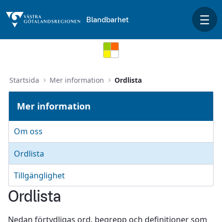
Hoppa till huvudinnehåll
Blandbarhet
Ordlista
Startsida
Mer information
Ordlista
Mer information
Om oss
Ordlista
Tillgänglighet
Ordlista
Nedan förtydligas ord, begrepp och definitioner som